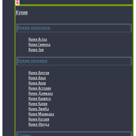
+
Кухни
Кухни классика
Кухня Астра
Кухня Симона
Кухня Эри
Кухни модерн
Кухня Алегри
Кухня Альп
Кухня Арли
Кухня Астория
Кухня Дамиана
Кухня Калипсо
Кухня Капри
Кухня Лимба
Кухня Маринара
Кухня Натали
Кухня Фреда
Столы