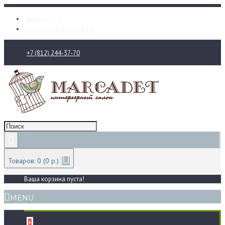
Закладки (
0
)
Сравнение товаров (
0
)
+7 (812) 244-37-70
Товаров: 0 (0 р.)
Ваша корзина пуста!
MENU
+