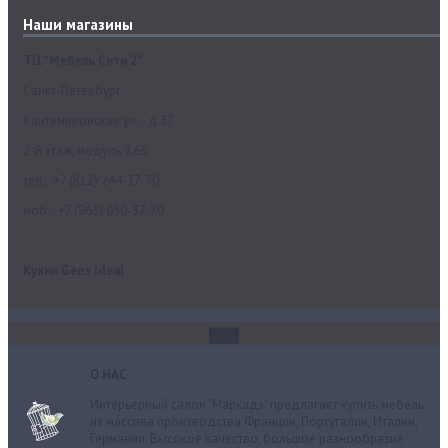
Наши магазины
ТЦ "Мебель Сити 2"
Санкт-Петербург
Кантемировская ул., д.37
2-й этаж, модуль 2.6Б
тел.: +7 (812) 244-37-70
моб.: +7 (965) 050-37-70
Кухни Geos Ideal
О НАС
Интерьерный салон "Маркадэ" предлагает купить мебель
из массива производства Франции, Португалии, Италии,
Германии. Высокое качество, большое разнообразие