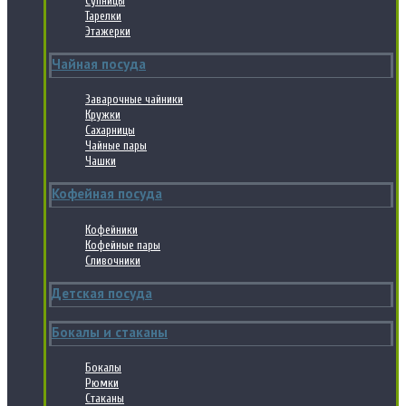
Супницы
Тарелки
Этажерки
Чайная посуда
Заварочные чайники
Кружки
Сахарницы
Чайные пары
Чашки
Кофейная посуда
Кофейники
Кофейные пары
Сливочники
Детская посуда
Бокалы и стаканы
Бокалы
Рюмки
Стаканы