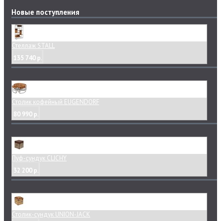
Новые поступления
Стеллаж STALL
135 740 р.
Столик кофейный EUGENDORF
80 990 р.
Пуф-сундук CLICHY
32 200 р.
Столик-сундук UNION-JACK