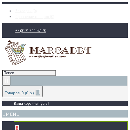
Закладки (
0
)
Сравнение товаров (
0
)
+7 (812) 244-37-70
Товаров: 0 (0 р.)
Ваша корзина пуста!
MENU
+