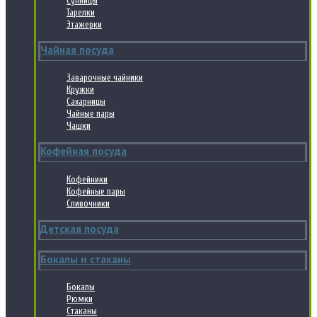
Супницы
Тарелки
Этажерки
Чайная посуда
Заварочные чайники
Кружки
Сахарницы
Чайные пары
Чашки
Кофейная посуда
Кофейники
Кофейные пары
Сливочники
Детская посуда
Бокалы и стаканы
Бокалы
Рюмки
Стаканы