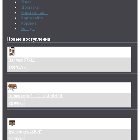
О нас
Доставка
Наши контакты
Карта сайта
Корзина
Бренды
Новые поступления
Стеллаж STALL
135 740 р.
Столик кофейный EUGENDORF
80 990 р.
Пуф-сундук CLICHY
32 200 р.