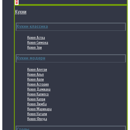
+
Кухни
Кухни классика
Кухня Астра
Кухня Симона
Кухня Эри
Кухни модерн
Кухня Алегри
Кухня Альп
Кухня Арли
Кухня Астория
Кухня Дамиана
Кухня Калипсо
Кухня Капри
Кухня Лимба
Кухня Маринара
Кухня Натали
Кухня Фреда
Столы