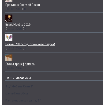
Праздник Светлой Пасхи
04.04.2017
0
Esprit Meuble 2016
11.11.2016
0
Новый 2017 - год огненного петуха!
11.11.2016
0
Столы-трансформеры
04.02.2016
0
Наши магазины
ТЦ "Мебель Сити 2"
Санкт-Петербург
Кантемировская ул., д.37