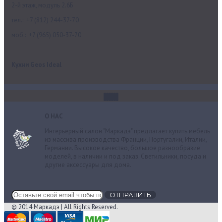
2-й этаж, модуль 2.6Б
тел.: +7 (812) 244-37-70
моб.: +7 (965) 050-37-70
Кухни Geos Ideal
О НАС
Интерьерный салон "Маркадэ" предлагает купить мебель
из массива производства Франции, Португалии, Италии,
Германии. Высокое качество, большое разнообразие
моделей, в наличии и под заказ. Cветильники, посуда и
другие аксессуары для дома.
ОТПРАВИТЬ
© 2014 Маркадэ | All Rights Reserved.