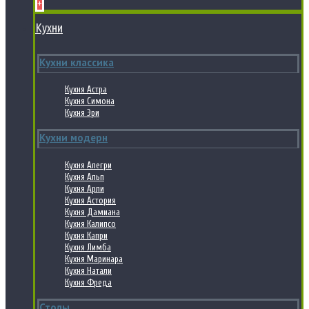
+
Кухни
Кухни классика
Кухня Астра
Кухня Симона
Кухня Эри
Кухни модерн
Кухня Алегри
Кухня Альп
Кухня Арли
Кухня Астория
Кухня Дамиана
Кухня Калипсо
Кухня Капри
Кухня Лимба
Кухня Маринара
Кухня Натали
Кухня Фреда
Столы