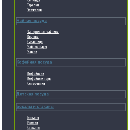
Супницы
Тарелки
Этажерки
Чайная посуда
Заварочные чайники
Кружки
Сахарницы
Чайные пары
Чашки
Кофейная посуда
Кофейники
Кофейные пары
Сливочники
Детская посуда
Бокалы и стаканы
Бокалы
Рюмки
Стаканы