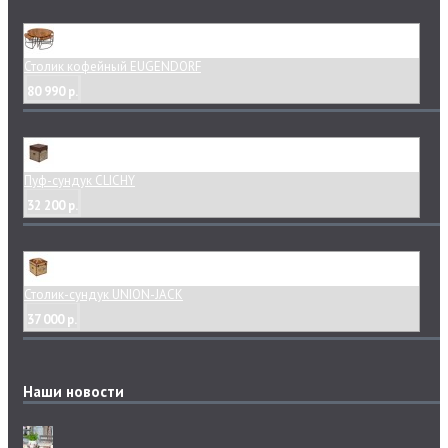
Столик кофейный EUGENDORF
80 990 р.
Пуф-сундук CLICHY
32 200 р.
Столик-сундук UNION-JACK
37 000 р.
Наши новости