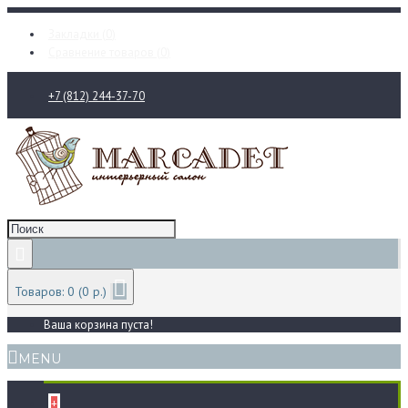
Закладки (
0
)
Сравнение товаров (
0
)
+7 (812) 244-37-70
Товаров: 0 (0 р.)
Ваша корзина пуста!
MENU
+