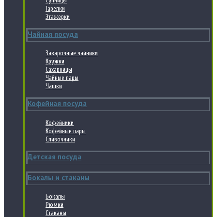
Супницы
Тарелки
Этажерки
Чайная посуда
Заварочные чайники
Кружки
Сахарницы
Чайные пары
Чашки
Кофейная посуда
Кофейники
Кофейные пары
Сливочники
Детская посуда
Бокалы и стаканы
Бокалы
Рюмки
Стаканы