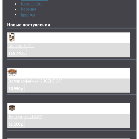
Карта сайта
Корзина
Бренды
Новые поступления
Стеллаж STALL
135 740 р.
Столик кофейный EUGENDORF
80 990 р.
Пуф-сундук CLICHY
32 200 р.