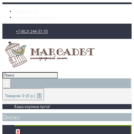
Закладки (
0
)
Сравнение товаров (
0
)
+7 (812) 244-37-70
Товаров: 0 (0 р.)
Ваша корзина пуста!
MENU
+