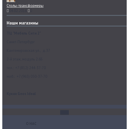
Столы-трансформеры
04.02.2016
0
Наши магазины
ТЦ "Мебель Сити 2"
Санкт-Петербург
Кантемировская ул., д.37
2-й этаж, модуль 2.6Б
тел.: +7 (812) 244-37-70
моб.: +7 (965) 050-37-70
Кухни Geos Ideal
О НАС