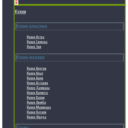
+
Кухни
Кухни классика
Кухня Астра
Кухня Симона
Кухня Эри
Кухни модерн
Кухня Алегри
Кухня Альп
Кухня Арли
Кухня Астория
Кухня Дамиана
Кухня Калипсо
Кухня Капри
Кухня Лимба
Кухня Маринара
Кухня Натали
Кухня Фреда
Столы