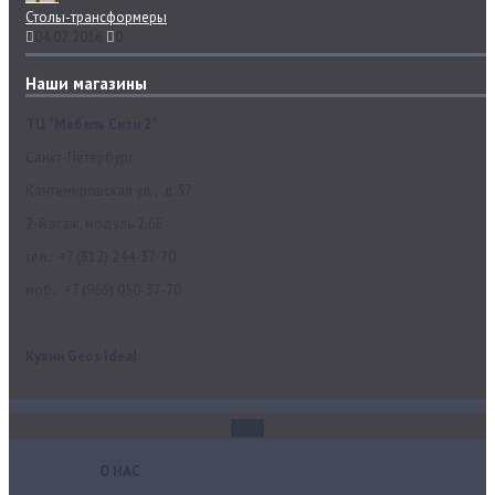
Столы-трансформеры
04.02.2016
0
Наши магазины
ТЦ "Мебель Сити 2"
Санкт-Петербург
Кантемировская ул., д.37
2-й этаж, модуль 2.6Б
тел.: +7 (812) 244-37-70
моб.: +7 (965) 050-37-70
Кухни Geos Ideal
О НАС