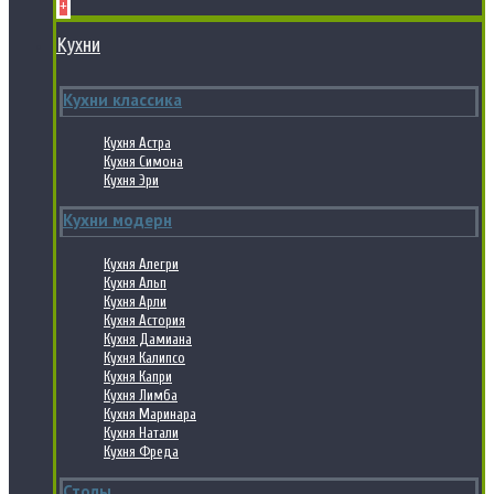
+
Кухни
Кухни классика
Кухня Астра
Кухня Симона
Кухня Эри
Кухни модерн
Кухня Алегри
Кухня Альп
Кухня Арли
Кухня Астория
Кухня Дамиана
Кухня Калипсо
Кухня Капри
Кухня Лимба
Кухня Маринара
Кухня Натали
Кухня Фреда
Столы