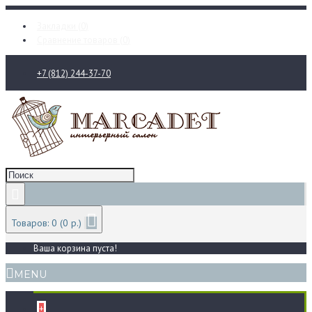
Закладки (
0
)
Сравнение товаров (
0
)
+7 (812) 244-37-70
Товаров: 0 (0 р.)
Ваша корзина пуста!
MENU
+