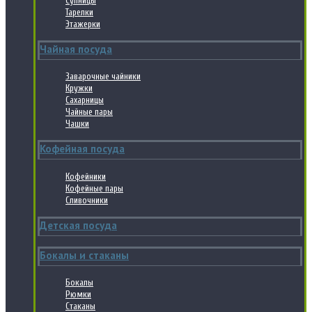
Супницы
Тарелки
Этажерки
Чайная посуда
Заварочные чайники
Кружки
Сахарницы
Чайные пары
Чашки
Кофейная посуда
Кофейники
Кофейные пары
Сливочники
Детская посуда
Бокалы и стаканы
Бокалы
Рюмки
Стаканы