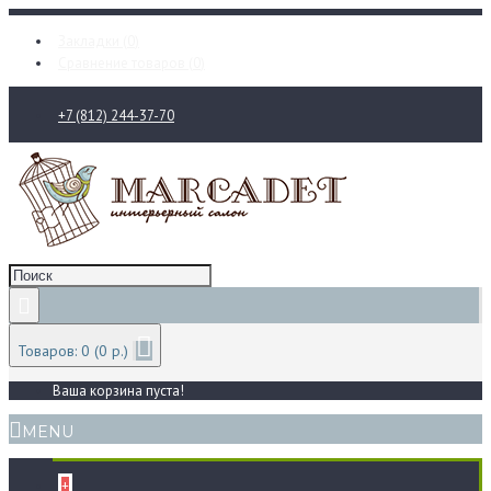
Закладки (
0
)
Сравнение товаров (
0
)
+7 (812) 244-37-70
Товаров: 0 (0 р.)
Ваша корзина пуста!
MENU
+