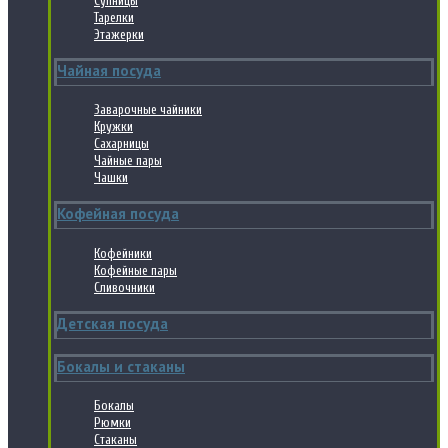
Супницы
Тарелки
Этажерки
Чайная посуда
Заварочные чайники
Кружки
Сахарницы
Чайные пары
Чашки
Кофейная посуда
Кофейники
Кофейные пары
Сливочники
Детская посуда
Бокалы и стаканы
Бокалы
Рюмки
Стаканы