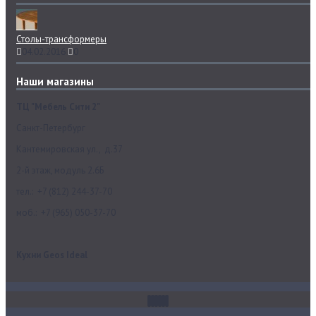
Столы-трансформеры
04.02.2016
0
Наши магазины
ТЦ "Мебель Сити 2"
Санкт-Петербург
Кантемировская ул., д.37
2-й этаж, модуль 2.6Б
тел.: +7 (812) 244-37-70
моб.: +7 (965) 050-37-70
Кухни Geos Ideal