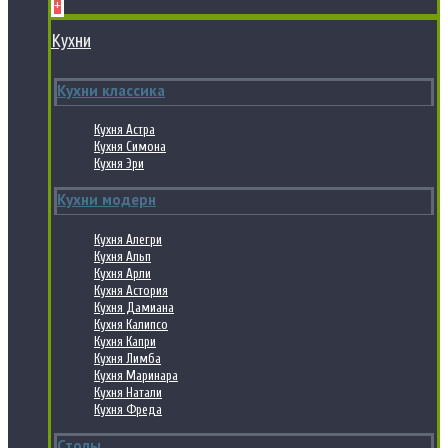
+
Кухни
Кухни классика
Кухня Астра
Кухня Симона
Кухня Эри
Кухни модерн
Кухня Алегри
Кухня Альп
Кухня Арли
Кухня Астория
Кухня Дамиана
Кухня Калипсо
Кухня Капри
Кухня Лимба
Кухня Маринара
Кухня Натали
Кухня Фреда
Столы