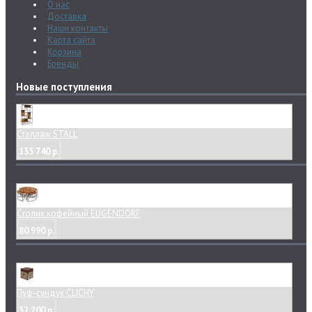
О нас
Доставка
Наши контакты
Карта сайта
Корзина
Бренды
Новые поступления
Стеллаж STALL
135 740 р.
Столик кофейный EUGENDORF
80 990 р.
Пуф-сундук CLICHY
32 200 р.