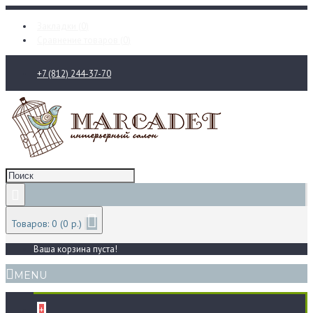
Закладки (
0
)
Сравнение товаров (
0
)
+7 (812) 244-37-70
Товаров: 0 (0 р.)
Ваша корзина пуста!
MENU
+