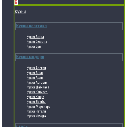
+
Кухни
Кухни классика
Кухня Астра
Кухня Симона
Кухня Эри
Кухни модерн
Кухня Алегри
Кухня Альп
Кухня Арли
Кухня Астория
Кухня Дамиана
Кухня Калипсо
Кухня Капри
Кухня Лимба
Кухня Маринара
Кухня Натали
Кухня Фреда
Столы