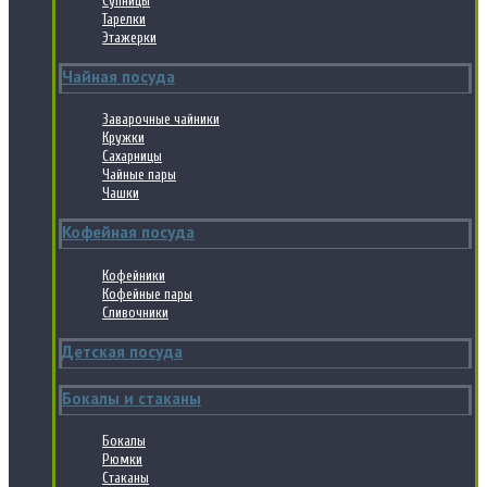
Супницы
Тарелки
Этажерки
Чайная посуда
Заварочные чайники
Кружки
Сахарницы
Чайные пары
Чашки
Кофейная посуда
Кофейники
Кофейные пары
Сливочники
Детская посуда
Бокалы и стаканы
Бокалы
Рюмки
Стаканы