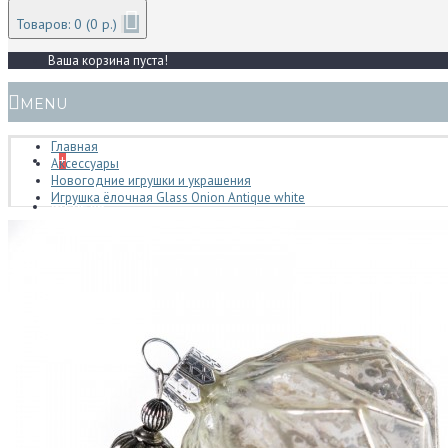
Товаров: 0 (0 р.)
Ваша корзина пуста!
MENU
Главная
+
Аксессуары
Новогодние игрушки и украшения
Игрушка ёлочная Glass Onion Antique white
Мебель
Спальни
Кровати
Тумбочки прикроватные
Туалетные столики
Банкетки и пуфы
Комоды и тумбы для спальни
Шкафы
Гардеробные
Модульные системы шкафов
Отдельные предметы
Матрасы