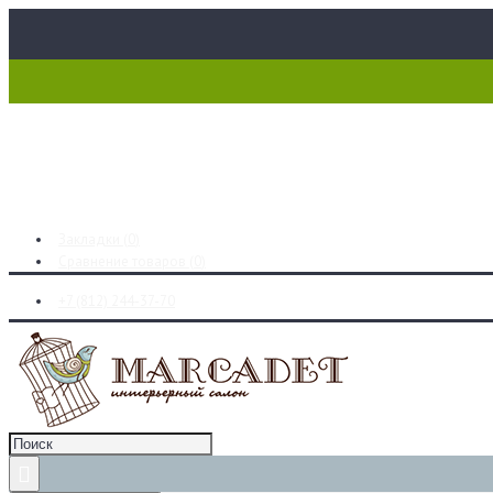
Закладки (
0
)
Сравнение товаров (
0
)
+7 (812) 244-37-70