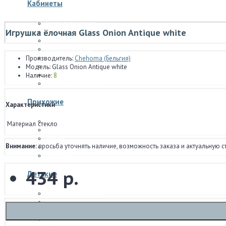
Кабинеты
Столы письменные
Игрушка ёлочная Glass Onion Antique white
Бюро и секретеры
Рабочие стулья и кресла
Тумбы для бумаг
Библиотеки отдельностоящие
Производитель:
Chehoma (Бельгия)
Стеллажи
Модель:
Glass Onion Antique white
Модульные системы стенок
Наличие:
8
Отдельные предметы
Прихожие
Характеристики
Прихожие отдельностоящие
Материал
стекло
Модульные системы прихожих
Шкафы
Внимание:
просьба уточнять наличие, возможность заказа и актуальную с
Модульные системы шкафов
Обувницы
434 р.
Детские
Кровати для детских
Тумбочки прикроватные для детских
Комоды и тумбы
Столы