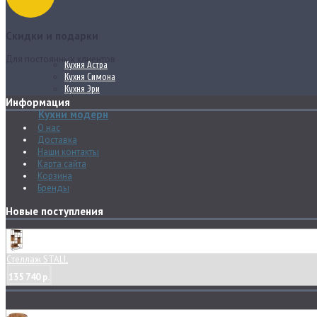
Скидки и подарки
Для постоянных клиентов
Кухня Астра
Кухня Симона
Кухня Эри
Информация
Кухни модерн
О нас
Доставка
Наши контакты
Карта сайта
Корзина
Бренды
Новые поступления
Стеллаж STALL
135 740 р.