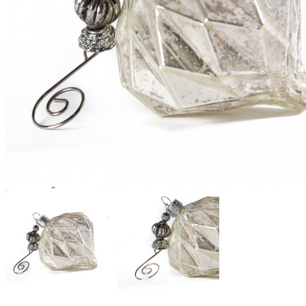
Гостиные
Столы
Стулья
Витрины и буфеты
Прилавки
Комоды и тумбы
Мебель для TV, CD, DVD
Бары и винные шкафы
Столики
Консоли и консольные столики
Библиотеки отдельностоящие
Стеллажи
Модульные системы стенок
Отдельные предметы
Мягкая мебель
Диваны
Меридианы
Кресла
Банкетки и пуфы
Подставки для ног