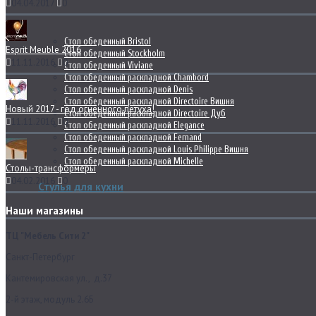
04.04.2017
0
Стол обеденный Bristol
Esprit Meuble 2016
Стол обеденный Stockholm
11.11.2016
0
Стол обеденный Viviane
Стол обеденный раскладной Chambord
Стол обеденный раскладной Denis
Стол обеденный раскладной Directoire Вишня
Новый 2017 - год огненного петуха!
Стол обеденный раскладной Directoire Дуб
11.11.2016
0
Стол обеденный раскладной Elegance
Стол обеденный раскладной Fernand
Стол обеденный раскладной Louis Philippe Вишня
Стол обеденный раскладной Michelle
Столы-трансформеры
04.02.2016
0
Стулья для кухни
Наши магазины
ТЦ "Мебель Сити 2"
Санкт-Петербург
Кантемировская ул., д.37
2-й этаж, модуль 2.6Б