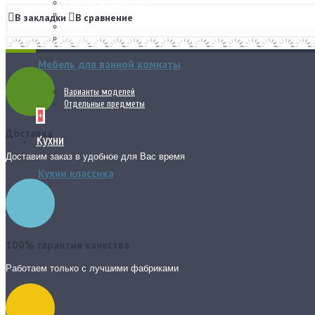
Рабочие кресла и стулья
Туалетные столики
В закладки
В сравнение
Шкафы
Стеллажи
Мебель для ванной комнаты
Варианты моделей
Отдельные предметы
+
Доставка
Кухни
Доставим заказ в удобное для Вас время
Кухни классика
100% гарантия качества
Работаем только с лучшими фабриками