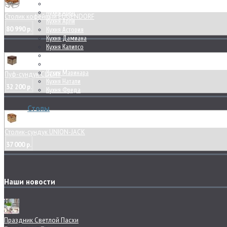
Кухня Алегри
Кухня Альп
Столик кофейный EUGENDORF
Кухня Арли
80 990 р.
Кухня Астория
Кухня Дамиана
Кухня Калипсо
Кухня Капри
Кухня Лимба
Кухня Маринара
Пуф-сундук CLICHY
Кухня Натали
32 200 р.
Кухня Фреда
Столы
Столик-сундук UNION-JACK
37 000 р.
Наши новости
Праздник Светлой Пасхи