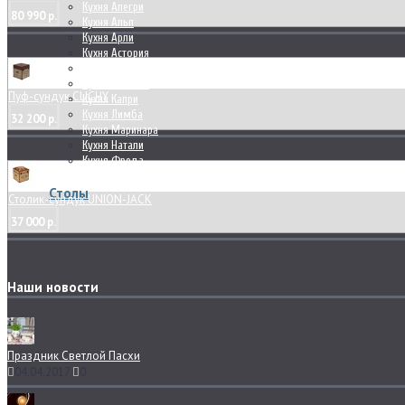
Кухня Алегри
80 990 р.
Кухня Альп
Кухня Арли
Кухня Астория
Кухня Дамиана
Кухня Калипсо
Пуф-сундук CLICHY
Кухня Капри
Кухня Лимба
32 200 р.
Кухня Маринара
Кухня Натали
Кухня Фреда
Столы
Столик-сундук UNION-JACK
37 000 р.
Наши новости
Праздник Светлой Пасхи
04.04.2017
0