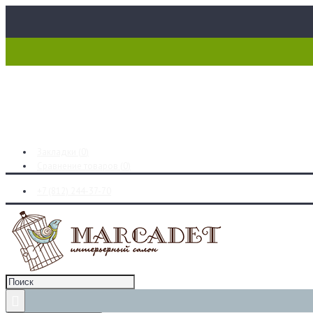
Закладки (
0
)
Сравнение товаров (
0
)
+7 (812) 244-37-70