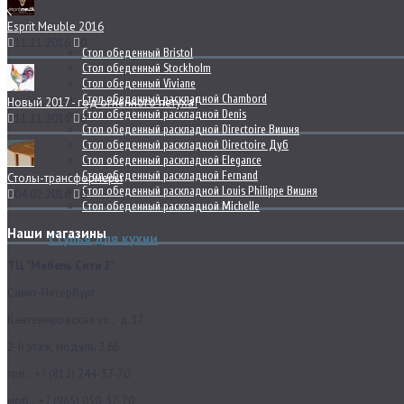
Esprit Meuble 2016
11.11.2016
0
Стол обеденный Bristol
Стол обеденный Stockholm
Стол обеденный Viviane
Стол обеденный раскладной Chambord
Новый 2017 - год огненного петуха!
Стол обеденный раскладной Denis
11.11.2016
0
Стол обеденный раскладной Directoire Вишня
Стол обеденный раскладной Directoire Дуб
Стол обеденный раскладной Elegance
Стол обеденный раскладной Fernand
Столы-трансформеры
Стол обеденный раскладной Louis Philippe Вишня
04.02.2016
0
Стол обеденный раскладной Michelle
Наши магазины
Стулья для кухни
ТЦ "Мебель Сити 2"
Санкт-Петербург
Кантемировская ул., д.37
2-й этаж, модуль 2.6Б
тел.: +7 (812) 244-37-70
моб.: +7 (965) 050-37-70