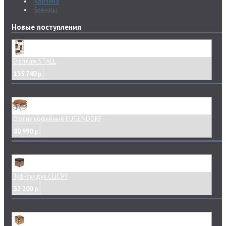
Корзина
Бренды
Новые поступления
Стеллаж STALL
135 740 р.
Столик кофейный EUGENDORF
80 990 р.
Пуф-сундук CLICHY
32 200 р.