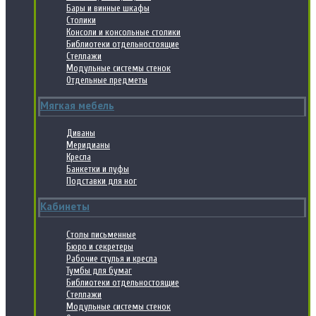
Бары и винные шкафы
Столики
Консоли и консольные столики
Библиотеки отдельностоящие
Стеллажи
Модульные системы стенок
Отдельные предметы
Мягкая мебель
Диваны
Меридианы
Кресла
Банкетки и пуфы
Подставки для ног
Кабинеты
Столы письменные
Бюро и секретеры
Рабочие стулья и кресла
Тумбы для бумаг
Библиотеки отдельностоящие
Стеллажи
Модульные системы стенок