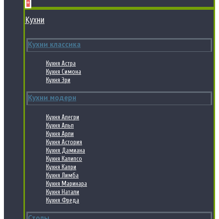
+
Кухни
Кухни классика
Кухня Астра
Кухня Симона
Кухня Эри
Кухни модерн
Кухня Алегри
Кухня Альп
Кухня Арли
Кухня Астория
Кухня Дамиана
Кухня Калипсо
Кухня Капри
Кухня Лимба
Кухня Маринара
Кухня Натали
Кухня Фреда
Столы