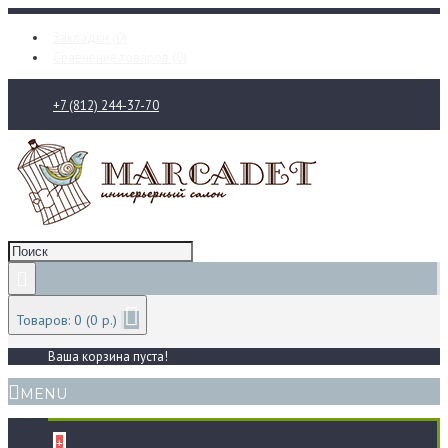
Закладки (
0
)
Сравнение товаров (
0
)
+7 (812) 244-37-70
Товаров: 0 (0 р.)
Ваша корзина пуста!
MENU
+