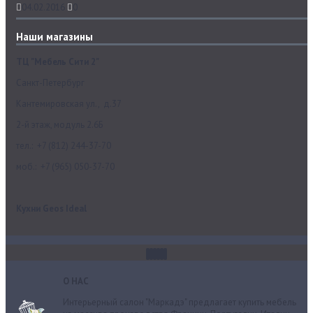
04.02.2016
0
Наши магазины
ТЦ "Мебель Сити 2"
Санкт-Петербург
Кантемировская ул., д.37
2-й этаж, модуль 2.6Б
тел.: +7 (812) 244-37-70
моб.: +7 (965) 050-37-70
Кухни Geos Ideal
О НАС
Интерьерный салон "Маркадэ" предлагает купить мебель