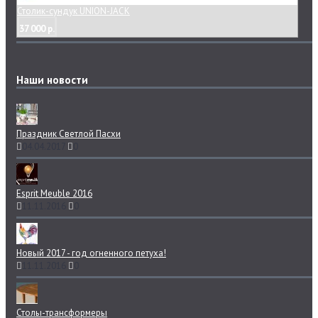
Столик-сундук UNION-JACK
37 000 р.
Наши новости
Праздник Светлой Пасхи
04.04.2017
0
Esprit Meuble 2016
11.11.2016
0
Новый 2017 - год огненного петуха!
11.11.2016
0
Столы-трансформеры