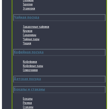
Супницы
Тарелки
Этажерки
Чайная посуда
Заварочные чайники
Кружки
Сахарницы
Чайные пары
Чашки
Кофейная посуда
Кофейники
Кофейные пары
Сливочники
Детская посуда
Бокалы и стаканы
Бокалы
Рюмки
Стаканы