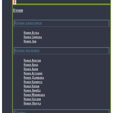
+
Кухни
Кухни классика
Кухня Астра
Кухня Симона
Кухня Эри
Кухни модерн
Кухня Алегри
Кухня Альп
Кухня Арли
Кухня Астория
Кухня Дамиана
Кухня Калипсо
Кухня Капри
Кухня Лимба
Кухня Маринара
Кухня Натали
Кухня Фреда
Столы