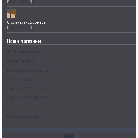
11.11.2016
0
Столы-трансформеры
04.02.2016
0
Наши магазины
ТЦ "Мебель Сити 2"
Санкт-Петербург
Кантемировская ул., д.37
2-й этаж, модуль 2.6Б
тел.: +7 (812) 244-37-70
моб.: +7 (965) 050-37-70
Кухни Geos Ideal