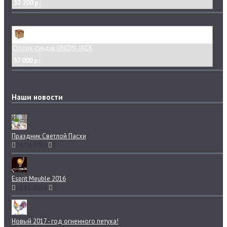
32 200 р.
Столик-сундук UNION-JACK
37 000 р.
Наши новости
Праздник Светлой Пасхи
04.04.2017
0
Esprit Meuble 2016
11.11.2016
0
Новый 2017 - год огненного петуха!