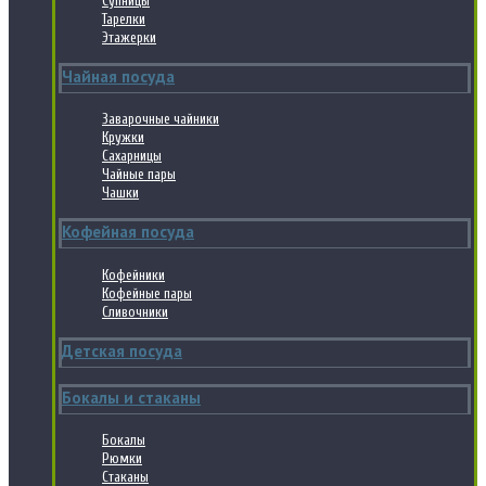
Супницы
Тарелки
Этажерки
Чайная посуда
Заварочные чайники
Кружки
Сахарницы
Чайные пары
Чашки
Кофейная посуда
Кофейники
Кофейные пары
Сливочники
Детская посуда
Бокалы и стаканы
Бокалы
Рюмки
Стаканы