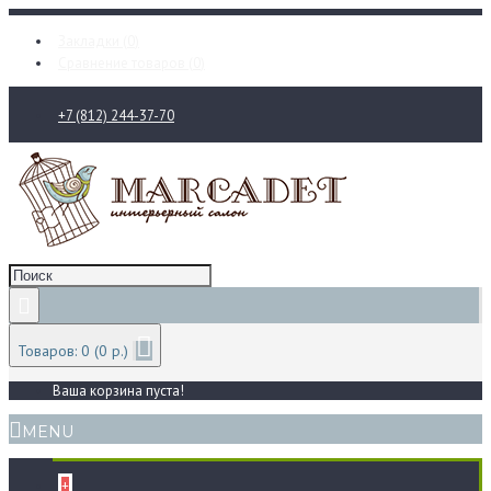
Закладки (
0
)
Сравнение товаров (
0
)
+7 (812) 244-37-70
Товаров: 0 (0 р.)
Ваша корзина пуста!
MENU
+