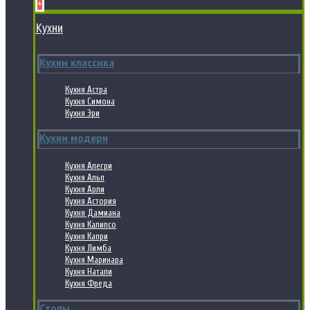
+
Кухни
Кухни классика
Кухня Астра
Кухня Симона
Кухня Эри
Кухни модерн
Кухня Алегри
Кухня Альп
Кухня Арли
Кухня Астория
Кухня Дамиана
Кухня Калипсо
Кухня Капри
Кухня Лимба
Кухня Маринара
Кухня Натали
Кухня Фреда
Столы