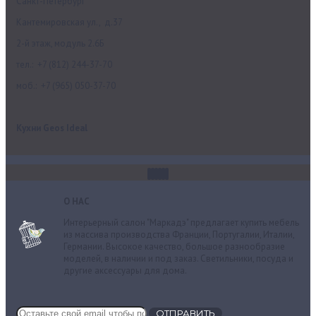
Санкт-Петербург
Кантемировская ул., д.37
2-й этаж, модуль 2.6Б
тел.: +7 (812) 244-37-70
моб.: +7 (965) 050-37-70
Кухни Geos Ideal
О НАС
Интерьерный салон "Маркадэ" предлагает купить мебель
из массива производства Франции, Португалии, Италии,
Германии. Высокое качество, большое разнообразие
моделей, в наличии и под заказ. Cветильники, посуда и
другие аксессуары для дома.
ОТПРАВИТЬ