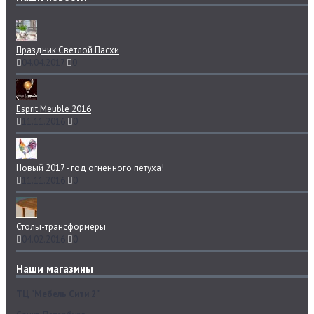
Праздник Светлой Пасхи
04.04.2017
0
Esprit Meuble 2016
11.11.2016
0
Новый 2017 - год огненного петуха!
11.11.2016
0
Столы-трансформеры
04.02.2016
0
Наши магазины
ТЦ "Мебель Сити 2"