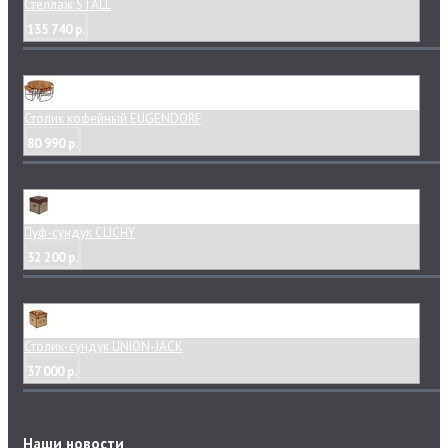
Стеллаж STALL
135 740 р.
Столик кофейный EUGENDORF
80 990 р.
Пуф-сундук CLICHY
32 200 р.
Столик-сундук UNION-JACK
37 000 р.
Наши новости