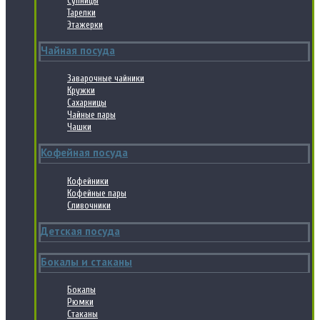
Супницы
Тарелки
Этажерки
Чайная посуда
Заварочные чайники
Кружки
Сахарницы
Чайные пары
Чашки
Кофейная посуда
Кофейники
Кофейные пары
Сливочники
Детская посуда
Бокалы и стаканы
Бокалы
Рюмки
Стаканы