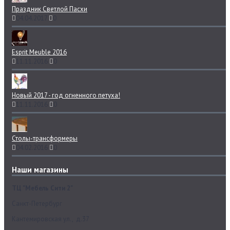
Праздник Светлой Пасхи
04.04.2017
0
Esprit Meuble 2016
11.11.2016
0
Новый 2017 - год огненного петуха!
11.11.2016
0
Столы-трансформеры
04.02.2016
0
Наши магазины
ТЦ "Мебель Сити 2"
Санкт-Петербург
Кантемировская ул., д.37