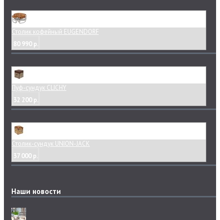
Столик кофейный EUGENDORF
80 990 р.
Пуф-сундук CLICHY
32 200 р.
Столик-сундук UNION-JACK
37 000 р.
Наши новости