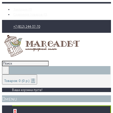
Закладки (
0
)
Сравнение товаров (
0
)
+7 (812) 244-37-70
Товаров: 0 (0 р.)
Ваша корзина пуста!
MENU
+