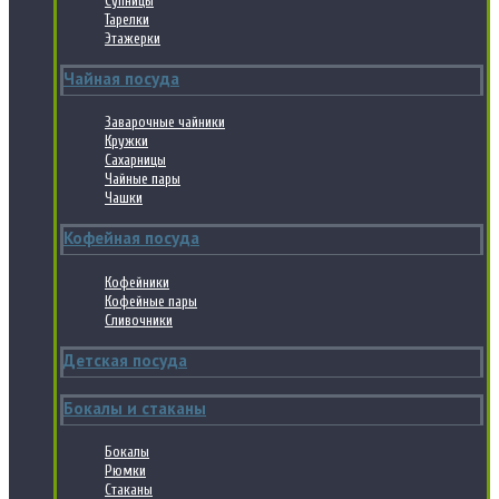
Супницы
Тарелки
Этажерки
Чайная посуда
Заварочные чайники
Кружки
Сахарницы
Чайные пары
Чашки
Кофейная посуда
Кофейники
Кофейные пары
Сливочники
Детская посуда
Бокалы и стаканы
Бокалы
Рюмки
Стаканы