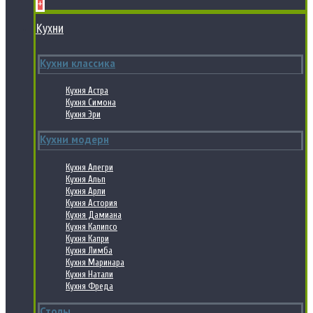
+
Кухни
Кухни классика
Кухня Астра
Кухня Симона
Кухня Эри
Кухни модерн
Кухня Алегри
Кухня Альп
Кухня Арли
Кухня Астория
Кухня Дамиана
Кухня Калипсо
Кухня Капри
Кухня Лимба
Кухня Маринара
Кухня Натали
Кухня Фреда
Столы