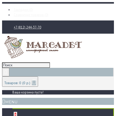
Закладки (
0
)
Сравнение товаров (
0
)
+7 (812) 244-37-70
Товаров: 0 (0 р.)
Ваша корзина пуста!
MENU
+