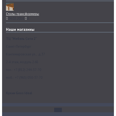
Столы-трансформеры
04.02.2016
0
Наши магазины
ТЦ "Мебель Сити 2"
Санкт-Петербург
Кантемировская ул., д.37
2-й этаж, модуль 2.6Б
тел.: +7 (812) 244-37-70
моб.: +7 (965) 050-37-70
Кухни Geos Ideal