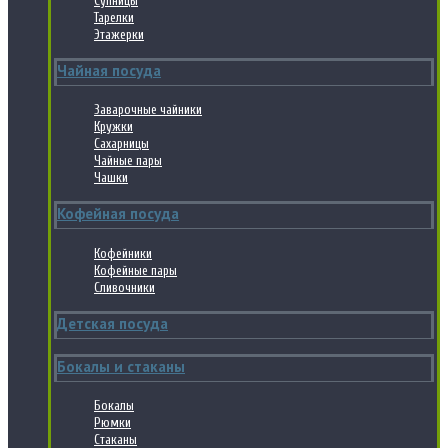
Супницы
Тарелки
Этажерки
Чайная посуда
Заварочные чайники
Кружки
Сахарницы
Чайные пары
Чашки
Кофейная посуда
Кофейники
Кофейные пары
Сливочники
Детская посуда
Бокалы и стаканы
Бокалы
Рюмки
Стаканы