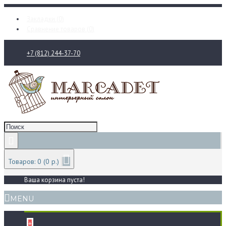
Закладки (
0
)
Сравнение товаров (
0
)
+7 (812) 244-37-70
Товаров: 0 (0 р.)
Ваша корзина пуста!
MENU
+