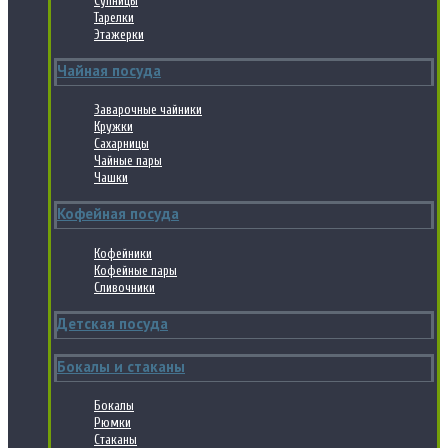
Супницы
Тарелки
Этажерки
Чайная посуда
Заварочные чайники
Кружки
Сахарницы
Чайные пары
Чашки
Кофейная посуда
Кофейники
Кофейные пары
Сливочники
Детская посуда
Бокалы и стаканы
Бокалы
Рюмки
Стаканы