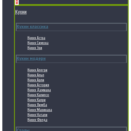
+
Кухни
Кухни классика
Кухня Астра
Кухня Симона
Кухня Эри
Кухни модерн
Кухня Алегри
Кухня Альп
Кухня Арли
Кухня Астория
Кухня Дамиана
Кухня Калипсо
Кухня Капри
Кухня Лимба
Кухня Маринара
Кухня Натали
Кухня Фреда
Столы