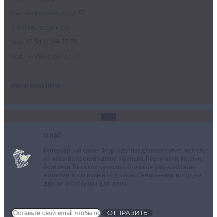
Кантемировская ул., д.37
2-й этаж, модуль 2.6Б
тел.: +7 (812) 244-37-70
моб.: +7 (965) 050-37-70
Кухни Geos Ideal
О НАС
Интерьерный салон "Маркадэ" предлагает купить мебель
из массива производства Франции, Португалии, Италии,
Германии. Высокое качество, большое разнообразие
моделей, в наличии и под заказ. Cветильники, посуда и
другие аксессуары для дома.
ОТПРАВИТЬ