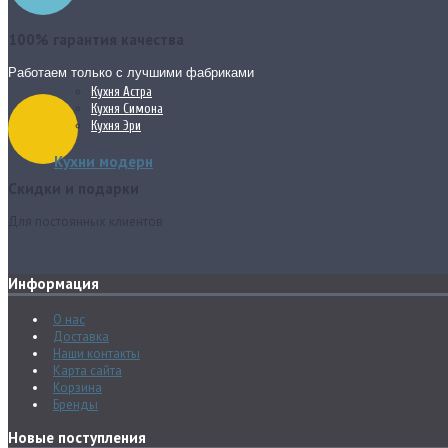
100% гарантия качества
Работаем только с лучшими фабриками
Кухня Астра
Кухня Симона
Кухня Эри
Кухни модерн
Скидки и подарки
Для постоянных клиентов
Информация
О нас
Доставка
Наши контакты
Карта сайта
Корзина
Бренды
Новые поступления