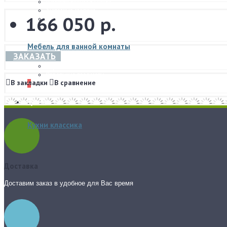
Рабочие кресла и стулья
Туалетные столики
166 050 р.
Шкафы
Стеллажи
Мебель для ванной комнаты
ЗАКАЗАТЬ
Варианты моделей
Отдельные предметы
В закладки
В сравнение
+
Кухни
Кухни классика
Доставка
Доставим заказ в удобное для Вас время