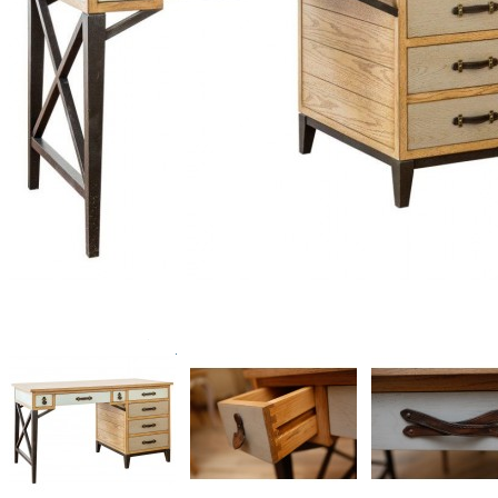
Гостиные
Столы
Стулья
Витрины и буфеты
Прилавки
Комоды и тумбы
Мебель для TV, CD, DVD
Бары и винные шкафы
Столики
Консоли и консольные столики
Библиотеки отдельностоящие
Стеллажи
Модульные системы стенок
Отдельные предметы
Мягкая мебель
Диваны
Меридианы
Кресла
Банкетки и пуфы
Подставки для ног