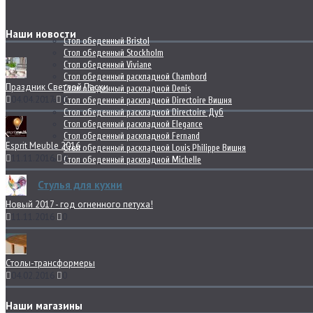
Наши новости
Стол обеденный Bristol
Стол обеденный Stockholm
Стол обеденный Viviane
Стол обеденный раскладной Chambord
Праздник Светлой Пасхи
Стол обеденный раскладной Denis
04.04.2017
0
Стол обеденный раскладной Directoire Вишня
Стол обеденный раскладной Directoire Дуб
Стол обеденный раскладной Elegance
Стол обеденный раскладной Fernand
Esprit Meuble 2016
Стол обеденный раскладной Louis Philippe Вишня
11.11.2016
0
Стол обеденный раскладной Michelle
Стулья для кухни
Новый 2017 - год огненного петуха!
11.11.2016
0
Столы-трансформеры
04.02.2016
0
Наши магазины