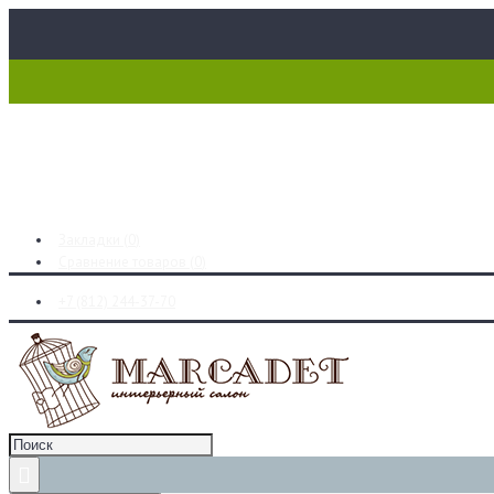
Закладки (
0
)
Сравнение товаров (
0
)
+7 (812) 244-37-70