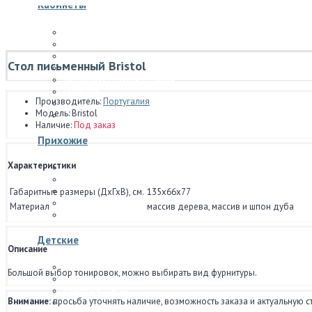
Кабинеты
Столы письменные
Бюро и секретеры
Рабочие стулья и кресла
Стол письменный Bristol
Тумбы для бумаг
Библиотеки отдельностоящие
Стеллажи
Производитель:
Португалия
Модульные системы стенок
Модель:
Bristol
Отдельные предметы
Наличие:
Под заказ
Прихожие
Характеристики
Прихожие отдельностоящие
Модульные системы прихожих
Габаритные размеры (ДхГхВ), см.
135x66x77
Шкафы
Модульные системы шкафов
Материал
массив дерева, массив и шпон дуба
Обувницы
Детские
Описание
Кровати для детских
Большой выбор тонировок, можно выбирать вид фурнитуры.
Тумбочки прикроватные для детских
Комоды и тумбы
Внимание:
просьба уточнять наличие, возможность заказа и актуальную с
Столы