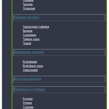
Супницы
Тарелки
Этажерки
Чайная посуда
Заварочные чайники
Кружки
Сахарницы
Чайные пары
Чашки
Кофейная посуда
Кофейники
Кофейные пары
Сливочники
Детская посуда
Бокалы и стаканы
Бокалы
Рюмки
Стаканы