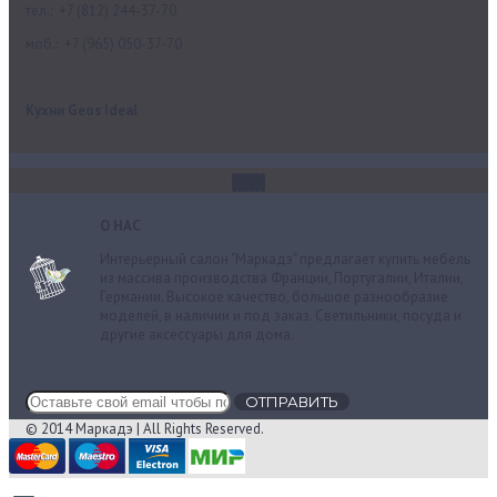
тел.: +7 (812) 244-37-70
моб.: +7 (965) 050-37-70
Кухни Geos Ideal
О НАС
Интерьерный салон "Маркадэ" предлагает купить мебель
из массива производства Франции, Португалии, Италии,
Германии. Высокое качество, большое разнообразие
моделей, в наличии и под заказ. Cветильники, посуда и
другие аксессуары для дома.
ОТПРАВИТЬ
© 2014 Маркадэ | All Rights Reserved.