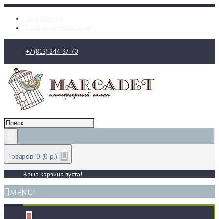
Закладки (
0
)
Сравнение товаров (
0
)
+7 (812) 244-37-70
Товаров: 0 (0 р.)
Ваша корзина пуста!
MENU
+