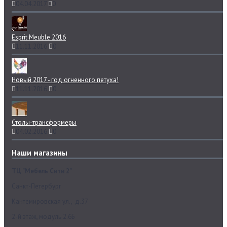
04.04.2017
0
Esprit Meuble 2016
11.11.2016
0
Новый 2017 - год огненного петуха!
11.11.2016
0
Столы-трансформеры
04.02.2016
0
Наши магазины
ТЦ "Мебель Сити 2"
Санкт-Петербург
Кантемировская ул., д.37
2-й этаж, модуль 2.6Б