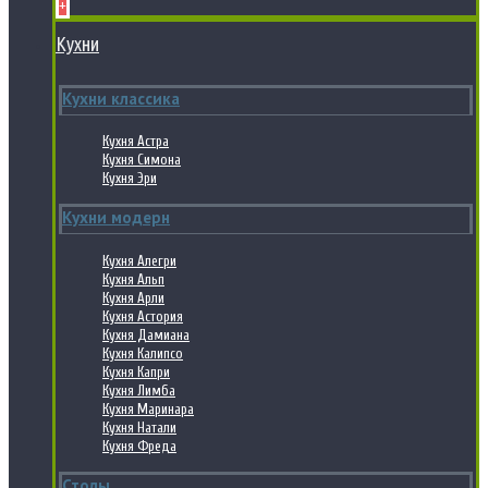
+
Кухни
Кухни классика
Кухня Астра
Кухня Симона
Кухня Эри
Кухни модерн
Кухня Алегри
Кухня Альп
Кухня Арли
Кухня Астория
Кухня Дамиана
Кухня Калипсо
Кухня Капри
Кухня Лимба
Кухня Маринара
Кухня Натали
Кухня Фреда
Столы