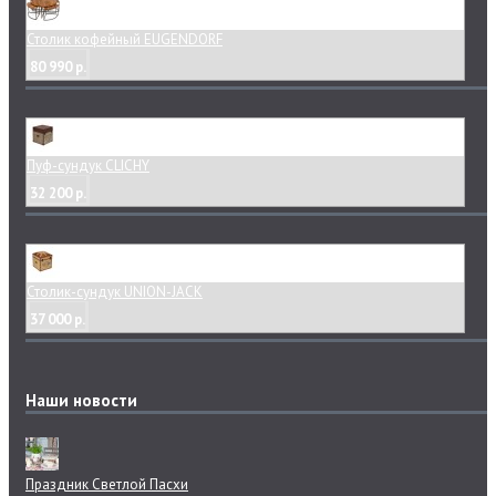
Столик кофейный EUGENDORF
80 990 р.
Пуф-сундук CLICHY
32 200 р.
Столик-сундук UNION-JACK
37 000 р.
Наши новости
Праздник Светлой Пасхи