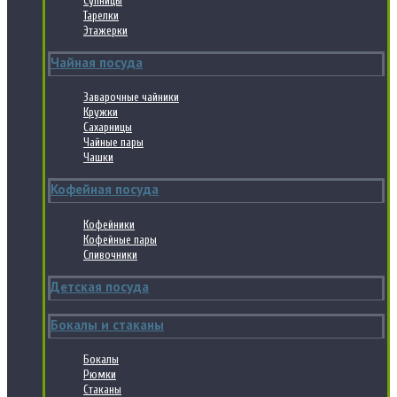
Супницы
Тарелки
Этажерки
Чайная посуда
Заварочные чайники
Кружки
Сахарницы
Чайные пары
Чашки
Кофейная посуда
Кофейники
Кофейные пары
Сливочники
Детская посуда
Бокалы и стаканы
Бокалы
Рюмки
Стаканы