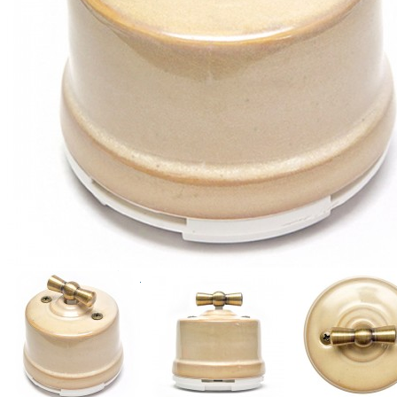
Гостиные
Столы
Стулья
Витрины и буфеты
Прилавки
Комоды и тумбы
Мебель для TV, CD, DVD
Бары и винные шкафы
Столики
Консоли и консольные столики
Библиотеки отдельностоящие
Стеллажи
Модульные системы стенок
Отдельные предметы
Мягкая мебель
Диваны
Меридианы
Кресла
Банкетки и пуфы
Подставки для ног