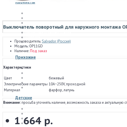
Кабинеты
Столы письменные
Бюро и секретеры
Рабочие стулья и кресла
Выключатель поворотный для наружного монтажа 
Тумбы для бумаг
Библиотеки отдельностоящие
Стеллажи
Производитель:
Salvador (Россия)
Модульные системы стенок
Модель:
OP11GD
Отдельные предметы
Наличие:
Под заказ
Прихожие
Характеристики
Прихожие отдельностоящие
Модульные системы прихожих
Цвет
бежевый
Шкафы
Модульные системы шкафов
Электрические параметры
10А~250V, проходной
Обувницы
Материал
фарфор, латунь
Детские
Внимание:
просьба уточнять наличие, возможность заказа и актуальную с
Кровати для детских
Тумбочки прикроватные для детских
1 664 р.
Комоды и тумбы
Столы