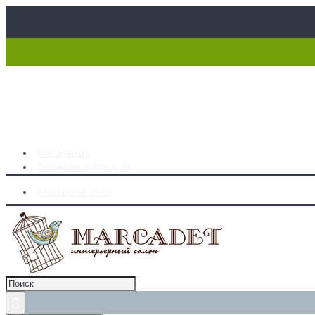
Закладки (
0
)
Сравнение товаров (
0
)
+7 (812) 244-37-70