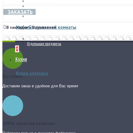
Рабочие кресла и стулья
Туалетные столики
ЗАКАЗАТЬ
Шкафы
Стеллажи
Мебель для ванной комнаты
В закладки
В сравнение
Варианты моделей
Отдельные предметы
+
Кухни
Кухни классика
Доставка
Доставим заказ в удобное для Вас время
100% гарантия качества