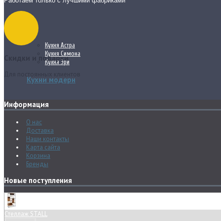
Работаем только с лучшими фабриками
Кухня Астра
Кухня Симона
Скидки и подарки
Кухня Эри
Для постоянных клиентов
Кухни модерн
Информация
О нас
Доставка
Наши контакты
Карта сайта
Корзина
Бренды
Новые поступления
Стеллаж STALL