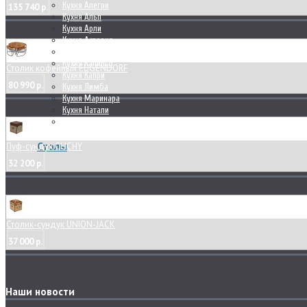
Кухня Алегри
135 740 р.
Кухня Альп
Кухня Арли
Кухня Астория
Кухня Дамиана
Кухня Калипсо
Столик кофейный EUGENDORF
Кухня Капри
80 990 р.
Кухня Лимба
Кухня Маринара
Кухня Натали
Кухня Фреда
Столы
Пуф-сундук CLICHY
32 200 р.
Столик-сундук UNION-JACK
37 000 р.
Наши новости