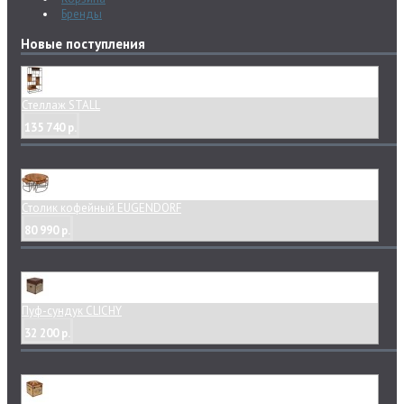
Бренды
Новые поступления
Стеллаж STALL
135 740 р.
Столик кофейный EUGENDORF
80 990 р.
Пуф-сундук CLICHY
32 200 р.