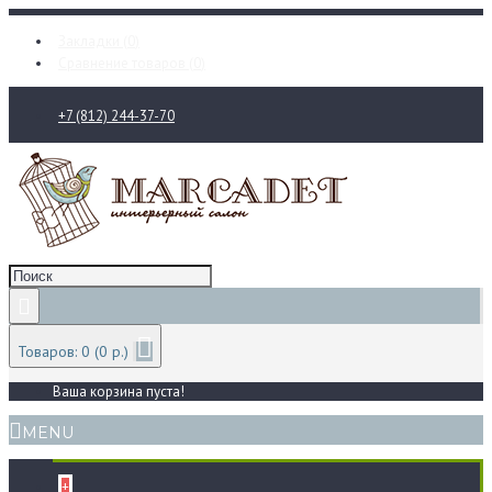
Закладки (
0
)
Сравнение товаров (
0
)
+7 (812) 244-37-70
Товаров: 0 (0 р.)
Ваша корзина пуста!
MENU
+