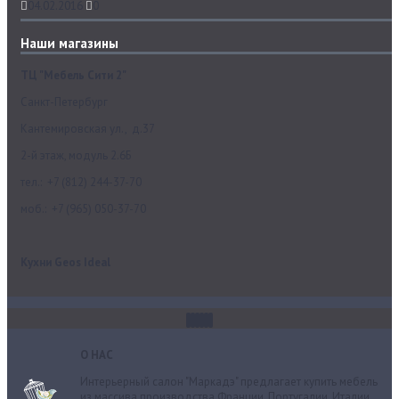
04.02.2016
0
Наши магазины
ТЦ "Мебель Сити 2"
Санкт-Петербург
Кантемировская ул., д.37
2-й этаж, модуль 2.6Б
тел.: +7 (812) 244-37-70
моб.: +7 (965) 050-37-70
Кухни Geos Ideal
О НАС
Интерьерный салон "Маркадэ" предлагает купить мебель
из массива производства Франции, Португалии, Италии,