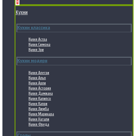
+
Кухни
Кухни классика
Кухня Астра
Кухня Симона
Кухня Эри
Кухни модерн
Кухня Алегри
Кухня Альп
Кухня Арли
Кухня Астория
Кухня Дамиана
Кухня Калипсо
Кухня Капри
Кухня Лимба
Кухня Маринара
Кухня Натали
Кухня Фреда
Столы