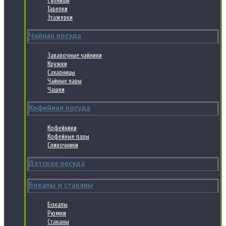
Супницы
Тарелки
Этажерки
Чайная посуда
Заварочные чайники
Кружки
Сахарницы
Чайные пары
Чашки
Кофейная посуда
Кофейники
Кофейные пары
Сливочники
Детская посуда
Бокалы и стаканы
Бокалы
Рюмки
Стаканы