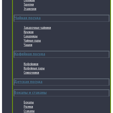
Супницы
Тарелки
Этажерки
Чайная посуда
Заварочные чайники
Кружки
Сахарницы
Чайные пары
Чашки
Кофейная посуда
Кофейники
Кофейные пары
Сливочники
Детская посуда
Бокалы и стаканы
Бокалы
Рюмки
Стаканы