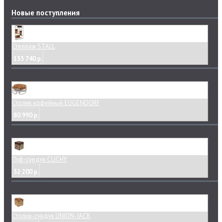
Новые поступления
Стеллаж STALL
135 740 р.
Столик кофейный EUGENDORF
80 990 р.
Пуф-сундук CLICHY
32 200 р.
Столик-сундук UNION-JACK