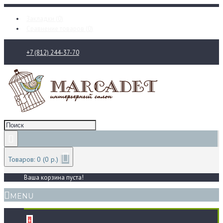
Закладки (
0
)
Сравнение товаров (
0
)
+7 (812) 244-37-70
Товаров: 0 (0 р.)
Ваша корзина пуста!
MENU
+