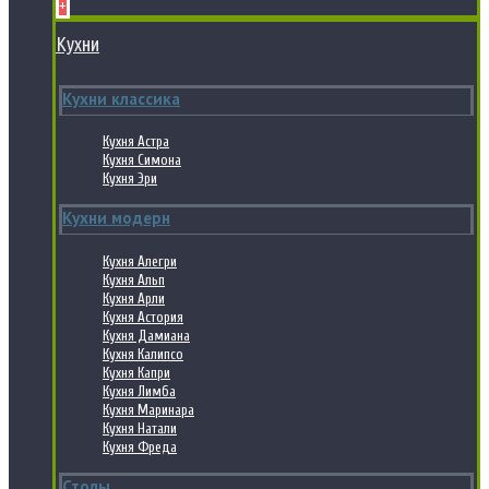
+
Кухни
Кухни классика
Кухня Астра
Кухня Симона
Кухня Эри
Кухни модерн
Кухня Алегри
Кухня Альп
Кухня Арли
Кухня Астория
Кухня Дамиана
Кухня Калипсо
Кухня Капри
Кухня Лимба
Кухня Маринара
Кухня Натали
Кухня Фреда
Столы