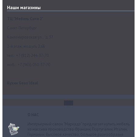
Наши магазины
ТЦ "Мебель Сити 2"
Санкт-Петербург
Кантемировская ул., д.37
2-й этаж, модуль 2.6Б
тел.: +7 (812) 244-37-70
моб.: +7 (965) 050-37-70
Кухни Geos Ideal
О НАС
Интерьерный салон "Маркадэ" предлагает купить мебель
из массива производства Франции, Португалии, Италии,
Германии. Высокое качество, большое разнообразие