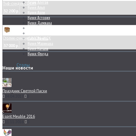
Кухня Алегри
Пуф-сундук CLICHY
Кухня Альп
32 200 р.
Кухня Арли
Кухня Астория
Кухня Дамиана
Кухня Калипсо
Кухня Капри
Столик-сундук UNION-JACK
Кухня Лимба
Кухня Маринара
37 000 р.
Кухня Натали
Кухня Фреда
Столы
Наши новости
Праздник Светлой Пасхи
04.04.2017
0
Esprit Meuble 2016
11.11.2016
0