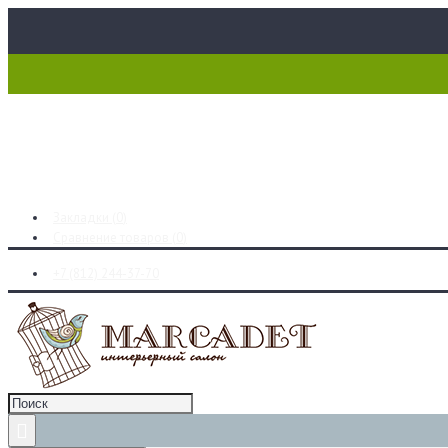
Закладки (
0
)
Сравнение товаров (
0
)
+7 (812) 244-37-70