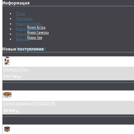
Информация
О нас
Доставка
Наши контакты
Кухня Астра
Карта сайта
Кухня Симона
Корзина
Кухня Эри
Бренды
Кухни модерн
Новые поступления
Стеллаж STALL
135 740 р.
Столик кофейный EUGENDORF
80 990 р.