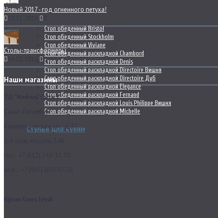
Новый 2017 - год огненного петуха!
11.11.2016
0
Стол обеденный Bristol
Стол обеденный Stockholm
Стол обеденный Viviane
Столы-трансформеры
Стол обеденный раскладной Chambord
04.02.2016
0
Стол обеденный раскладной Denis
Стол обеденный раскладной Directoire Вишня
Стол обеденный раскладной Directoire Дуб
Наши магазины
Стол обеденный раскладной Elegance
Стол обеденный раскладной Fernand
ТЦ "Мебель Сити 2"
Стол обеденный раскладной Louis Philippe Вишня
Стол обеденный раскладной Michelle
Санкт-Петербург
Кантемировская ул., д.37
Стулья для кухни
2-й этаж, модуль 2.6Б
тел.: +7 (812) 244-37-70
моб.: +7 (965) 050-37-70
Кухни Geos Ideal