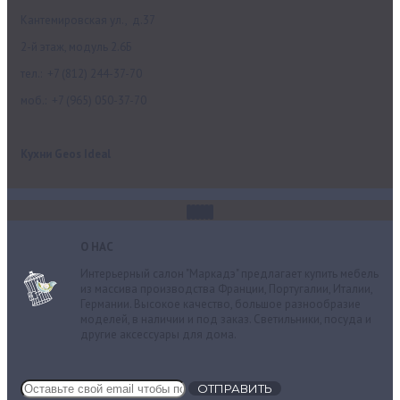
Кантемировская ул., д.37
2-й этаж, модуль 2.6Б
тел.: +7 (812) 244-37-70
моб.: +7 (965) 050-37-70
Кухни Geos Ideal
О НАС
Интерьерный салон "Маркадэ" предлагает купить мебель
из массива производства Франции, Португалии, Италии,
Германии. Высокое качество, большое разнообразие
моделей, в наличии и под заказ. Cветильники, посуда и
другие аксессуары для дома.
ОТПРАВИТЬ