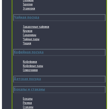
Супницы
Тарелки
Этажерки
Чайная посуда
Заварочные чайники
Кружки
Сахарницы
Чайные пары
Чашки
Кофейная посуда
Кофейники
Кофейные пары
Сливочники
Детская посуда
Бокалы и стаканы
Бокалы
Рюмки
Стаканы