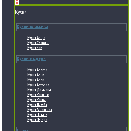
+
Кухни
Кухни классика
Кухня Астра
Кухня Симона
Кухня Эри
Кухни модерн
Кухня Алегри
Кухня Альп
Кухня Арли
Кухня Астория
Кухня Дамиана
Кухня Калипсо
Кухня Капри
Кухня Лимба
Кухня Маринара
Кухня Натали
Кухня Фреда
Столы