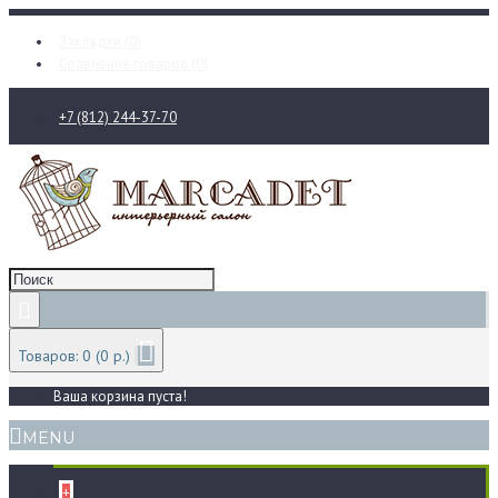
Закладки (
0
)
Сравнение товаров (
0
)
+7 (812) 244-37-70
Товаров: 0 (0 р.)
Ваша корзина пуста!
MENU
+