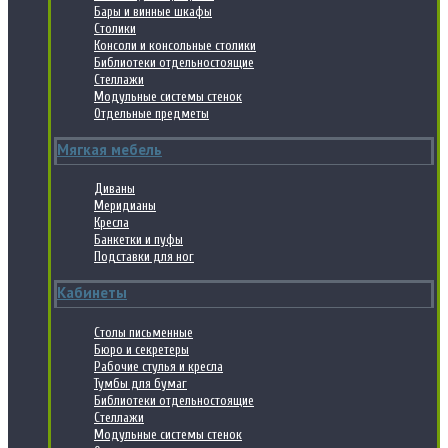
Бары и винные шкафы
Столики
Консоли и консольные столики
Библиотеки отдельностоящие
Стеллажи
Модульные системы стенок
Отдельные предметы
Мягкая мебель
Диваны
Меридианы
Кресла
Банкетки и пуфы
Подставки для ног
Кабинеты
Столы письменные
Бюро и секретеры
Рабочие стулья и кресла
Тумбы для бумаг
Библиотеки отдельностоящие
Стеллажи
Модульные системы стенок