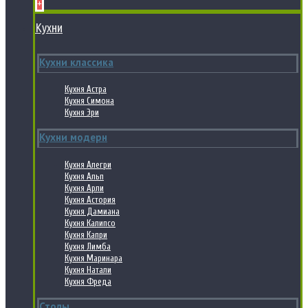
+
Кухни
Кухни классика
Кухня Астра
Кухня Симона
Кухня Эри
Кухни модерн
Кухня Алегри
Кухня Альп
Кухня Арли
Кухня Астория
Кухня Дамиана
Кухня Калипсо
Кухня Капри
Кухня Лимба
Кухня Маринара
Кухня Натали
Кухня Фреда
Столы