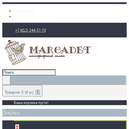
Закладки (
0
)
Сравнение товаров (
0
)
+7 (812) 244-37-70
Товаров: 0 (0 р.)
Ваша корзина пуста!
MENU
+