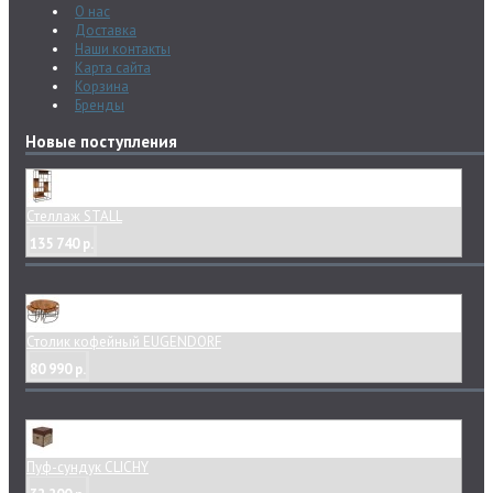
О нас
Доставка
Наши контакты
Карта сайта
Корзина
Бренды
Новые поступления
Стеллаж STALL
135 740 р.
Столик кофейный EUGENDORF
80 990 р.
Пуф-сундук CLICHY