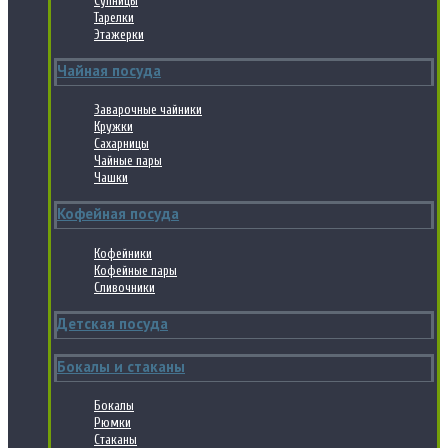
Супницы
Тарелки
Этажерки
Чайная посуда
Заварочные чайники
Кружки
Сахарницы
Чайные пары
Чашки
Кофейная посуда
Кофейники
Кофейные пары
Сливочники
Детская посуда
Бокалы и стаканы
Бокалы
Рюмки
Стаканы